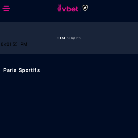
STATISTIQUES
08:01:56
PM
Paris Sportifs