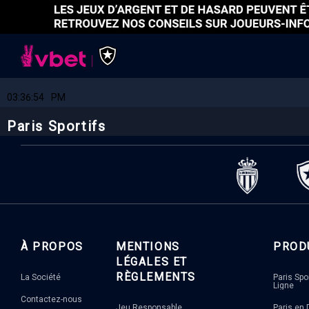
03:36:54
PM
Paris Sportifs
À PROPOS
MENTIONS
PROD
LÉGALES ET
RÈGLEMENTS
La Société
Paris Spor
Ligne
Contactez-nous
Paris en 
Jeu Responsable