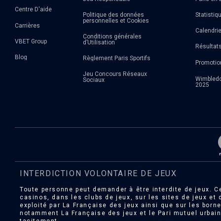
Centre D'aide
Statistiq
Politique des données
personnelles et Cookies
Carrières
Calendrie
Conditions générales
VBET Group
d’Utilisation
Résultat
Blog
Règlement Paris Sportifs
Promotio
Jeu Concours Réseaux
Wimbled
Sociaux
2025
INTERDICTION VOLONTAIRE DE JEUX
Toute personne peut demander à être interdite de jeux. Ce
casinos, dans les clubs de jeux, sur les sites de jeux et 
exploité par La Française des jeux ainsi que sur les born
notamment La Française des jeux et le Pari mutuel urbain.
tacitement.