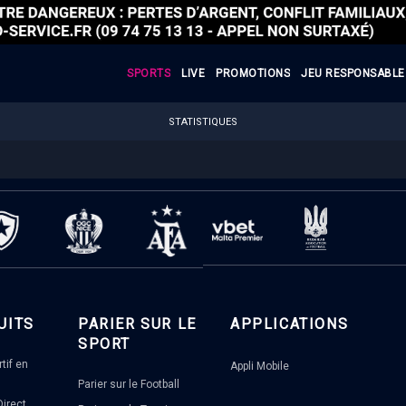
SPORTS
LIVE
PROMOTIONS
JEU RESPONSABLE
STATISTIQUES
UITS
PARIER SUR LE
APPLICATIONS
SPORT
tif en
Appli Mobile
Parier sur le Football
Direct