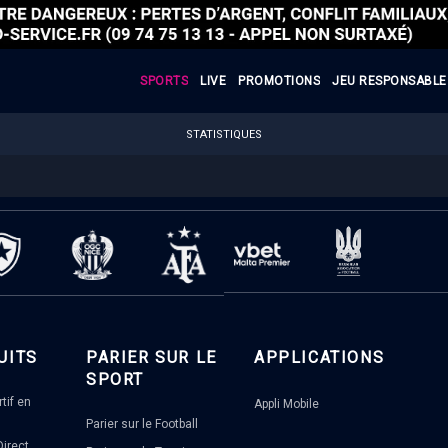
SPORTS
LIVE
PROMOTIONS
JEU RESPONSABLE
STATISTIQUES
UITS
PARIER SUR LE
APPLICATIONS
SPORT
tif en
Appli Mobile
Parier sur le Football
Direct