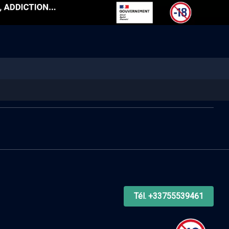
Tél. +33755539461