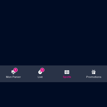
0
0
Mon Panier
Live
Sports
Promotions