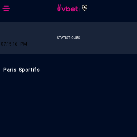
STATISTIQUES
07:15:18
PM
Paris Sportifs