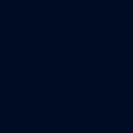
interdits aux mineurs.
Suivez-nous