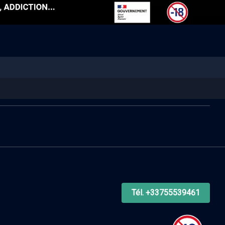
Tél. +33755539461