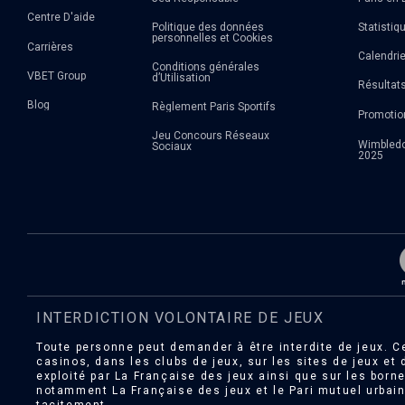
Centre D'aide
Statistiq
Politique des données
personnelles et Cookies
Carrières
Calendrie
Conditions générales
VBET Group
d’Utilisation
Résultat
Blog
Règlement Paris Sportifs
Promotio
Jeu Concours Réseaux
Wimbled
Sociaux
2025
INTERDICTION VOLONTAIRE DE JEUX
Toute personne peut demander à être interdite de jeux. Ce
casinos, dans les clubs de jeux, sur les sites de jeux et 
exploité par La Française des jeux ainsi que sur les born
notamment La Française des jeux et le Pari mutuel urbain.
tacitement.