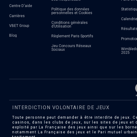
Centre D'aide
Statistiq
Politique des données
personnelles et Cookies
Carrières
Calendrie
Conditions générales
VBET Group
d’Utilisation
Résultat
Blog
Règlement Paris Sportifs
Promotio
Jeu Concours Réseaux
Wimbled
Sociaux
2025
INTERDICTION VOLONTAIRE DE JEUX
Toute personne peut demander à être interdite de jeux. Ce
casinos, dans les clubs de jeux, sur les sites de jeux et 
exploité par La Française des jeux ainsi que sur les born
notamment La Française des jeux et le Pari mutuel urbain.
tacitement.