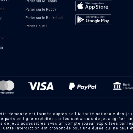
Parier sur le Tennis
ues
Parier sur le Rugby
Parier sur le Basketball
r
Parier Ligue 1
s
ns
on
tte demande est formée auprès de l'Autorité nationale des jeux
de paris en ligne exploités par les opérateurs de jeux agréés en 
es de jeux accessibles avec un compte joueur exploitées par les 
 Cette interdiction est prononcée pour une durée qui ne peut êtr