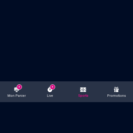
0
0
Mon Panier
Live
Sports
Promotions