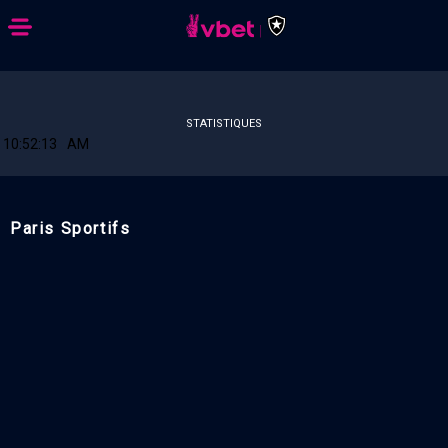
STATISTIQUES
10:52:13
AM
Paris Sportifs