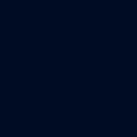
interdits aux mineurs.
Suivez-nous