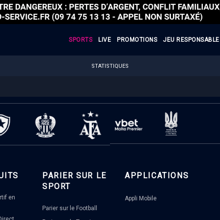
SPORTS
LIVE
PROMOTIONS
JEU RESPONSABLE
STATISTIQUES
UITS
PARIER SUR LE
APPLICATIONS
SPORT
tif en
Appli Mobile
Parier sur le Football
Direct