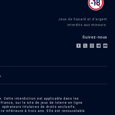
Jeux de hasard et d'argent
interdits aux mineurs.
Suivez-nous
. Cette interdiction est applicable dans les
France, sur le site de jeux de loterie en ligne
opérateurs titulaires de droits exclusifs,
e inférieure à trois ans. Elle est renouvelable