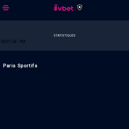
STATISTIQUES
08:01:59
PM
Paris Sportifs