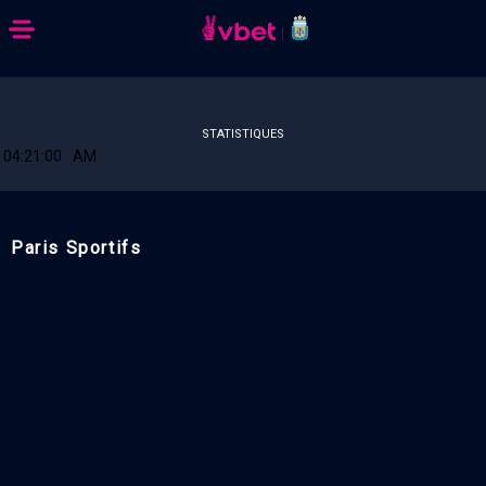
STATISTIQUES
04:21:00
AM
Paris Sportifs