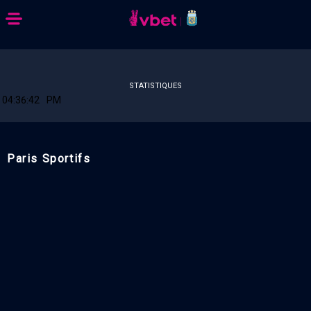
STATISTIQUES
04:36:42
PM
Paris Sportifs