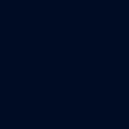
interdits aux mineurs.
Suivez-nous