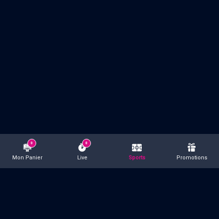
0
0
Mon Panier
Live
Sports
Promotions