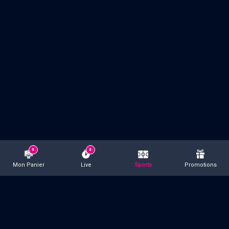
0
0
Mon Panier
Live
Sports
Promotions