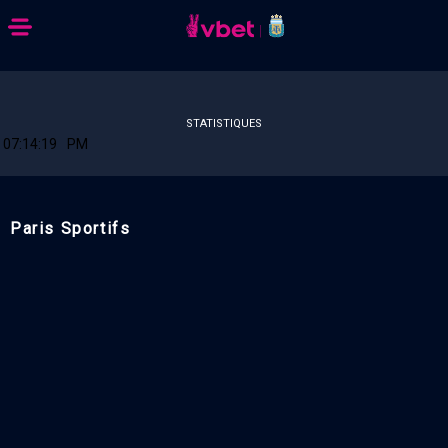
STATISTIQUES
07:14:19
PM
Paris Sportifs