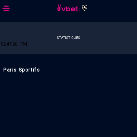
STATISTIQUES
02:47:26
PM
Paris Sportifs