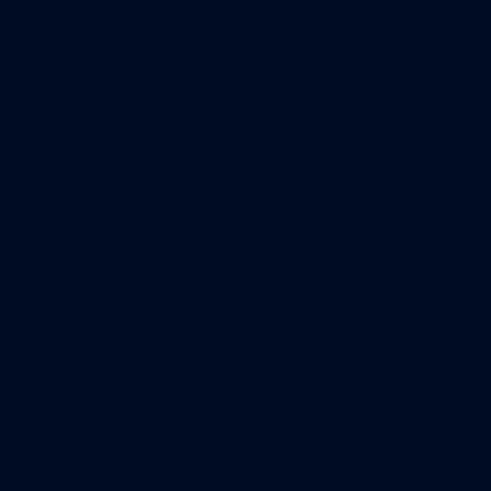
interdits aux mineurs.
Suivez-nous