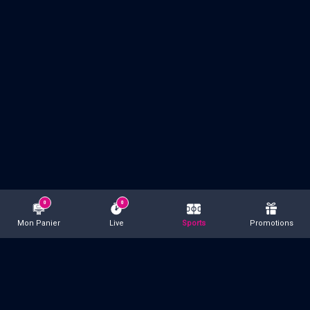
0
0
Mon Panier
Live
Sports
Promotions