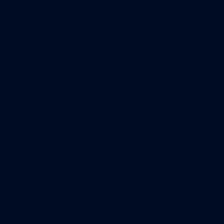
interdits aux mineurs.
Suivez-nous