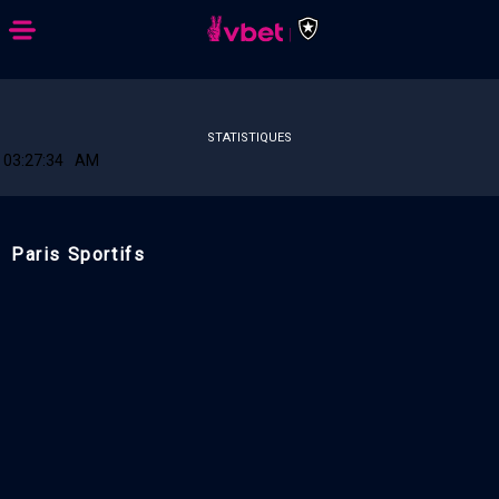
STATISTIQUES
03:27:35
AM
Paris Sportifs