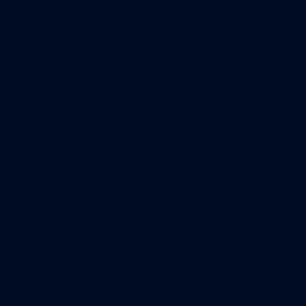
interdits aux mineurs.
Suivez-nous