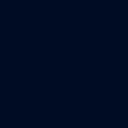
interdits aux mineurs.
Suivez-nous