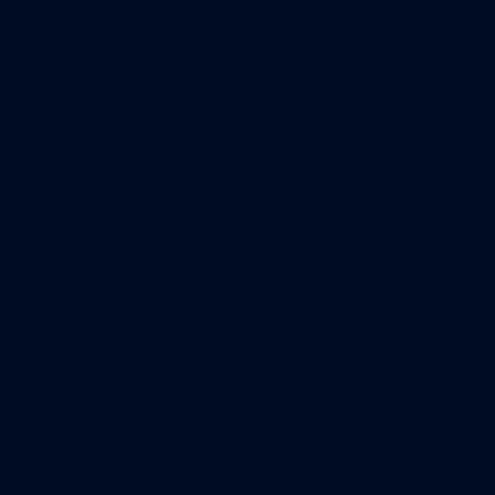
interdits aux mineurs.
Suivez-nous