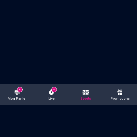
0
0
Mon Panier
Live
Sports
Promotions