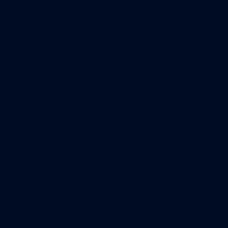
interdits aux mineurs.
Suivez-nous