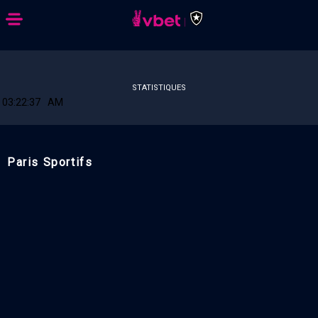
STATISTIQUES
03:22:37
AM
Paris Sportifs