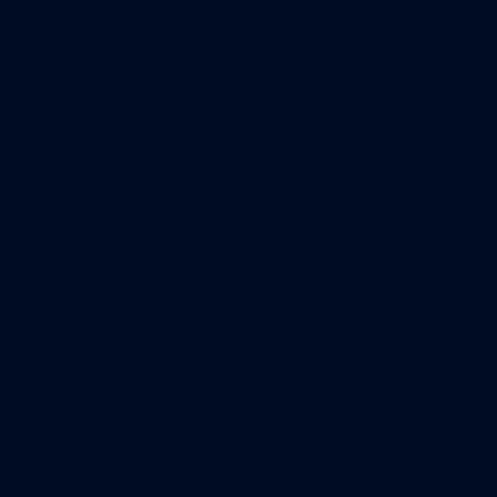
interdits aux mineurs.
Suivez-nous