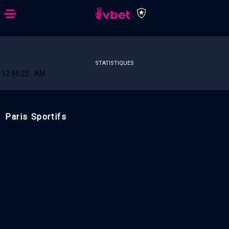
STATISTIQUES
12:45:22
AM
Paris Sportifs