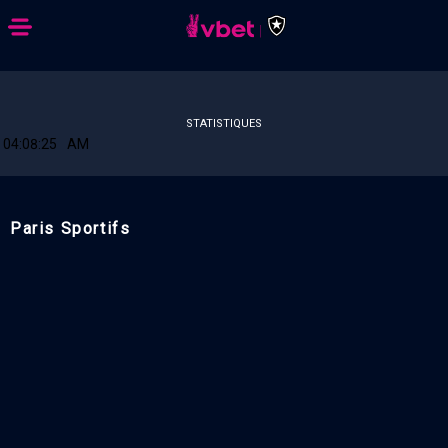
STATISTIQUES
04:08:25
AM
Paris Sportifs