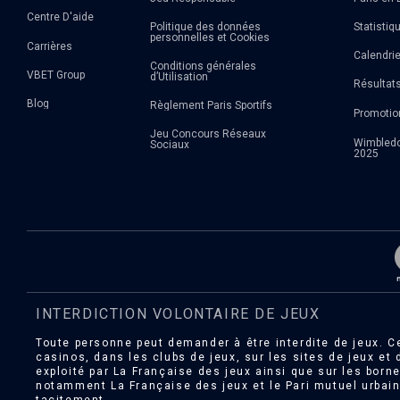
Centre D'aide
Statistiq
Politique des données
personnelles et Cookies
Carrières
Calendrie
Conditions générales
VBET Group
d’Utilisation
Résultat
Blog
Règlement Paris Sportifs
Promotio
Jeu Concours Réseaux
Wimbled
Sociaux
2025
INTERDICTION VOLONTAIRE DE JEUX
Toute personne peut demander à être interdite de jeux. Ce
casinos, dans les clubs de jeux, sur les sites de jeux et 
exploité par La Française des jeux ainsi que sur les born
notamment La Française des jeux et le Pari mutuel urbain.
tacitement.