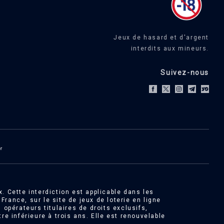
Jeux de hasard et d'argent
interdits aux mineurs.
Suivez-nous
. Cette interdiction est applicable dans les
France, sur le site de jeux de loterie en ligne
opérateurs titulaires de droits exclusifs,
e inférieure à trois ans. Elle est renouvelable