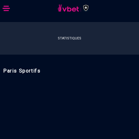
STATISTIQUES
Paris Sportifs