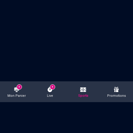
0
0
Mon Panier
Live
Sports
Promotions