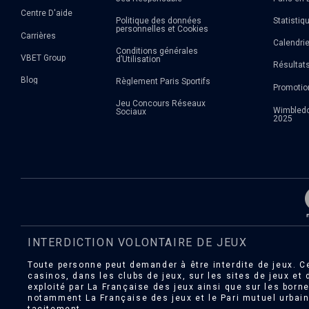
Centre D'aide
Statistiq
Politique des données
personnelles et Cookies
Carrières
Calendrie
Conditions générales
VBET Group
d’Utilisation
Résultat
Blog
Règlement Paris Sportifs
Promotio
Jeu Concours Réseaux
Wimbled
Sociaux
2025
INTERDICTION VOLONTAIRE DE JEUX
Toute personne peut demander à être interdite de jeux. Ce
casinos, dans les clubs de jeux, sur les sites de jeux et 
exploité par La Française des jeux ainsi que sur les born
notamment La Française des jeux et le Pari mutuel urbain.
tacitement.