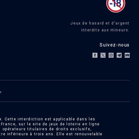
Jeux de hasard et d'argent
interdits aux mineurs.
Suivez-nous
. Cette interdiction est applicable dans les
France, sur le site de jeux de loterie en ligne
opérateurs titulaires de droits exclusifs,
e inférieure à trois ans. Elle est renouvelable