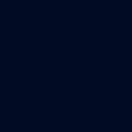
interdits aux mineurs.
Suivez-nous