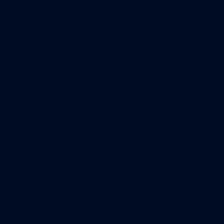
interdits aux mineurs.
Suivez-nous