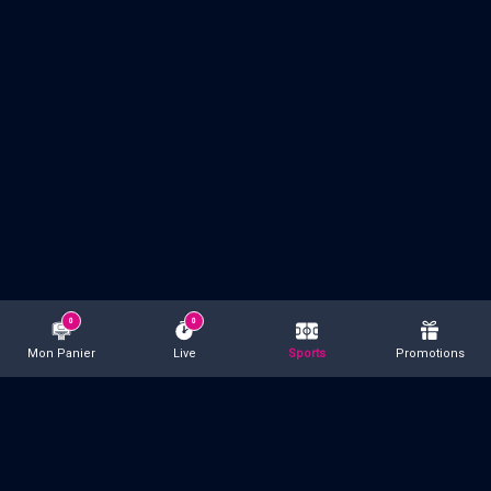
0
0
Mon Panier
Live
Sports
Promotions