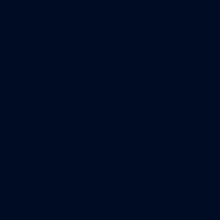
interdits aux mineurs.
Suivez-nous