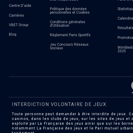
Centre D'aide
Statistiq
Politique des données
personnelles et Cookies
Carrières
Calendrie
Conditions générales
VBET Group
d’Utilisation
Résultat
Blog
Règlement Paris Sportifs
Promotio
Jeu Concours Réseaux
Wimbled
Sociaux
2025
INTERDICTION VOLONTAIRE DE JEUX
Toute personne peut demander à être interdite de jeux. Ce
casinos, dans les clubs de jeux, sur les sites de jeux et 
exploité par La Française des jeux ainsi que sur les born
notamment La Française des jeux et le Pari mutuel urbain.
tacitement.