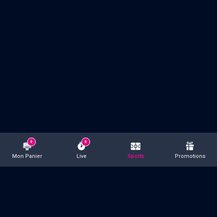
0
0
Mon Panier
Live
Sports
Promotions