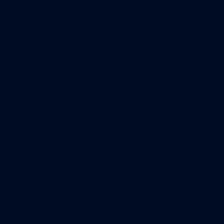
interdits aux mineurs.
Suivez-nous