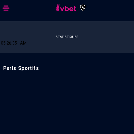
STATISTIQUES
05:28:35
AM
Paris Sportifs