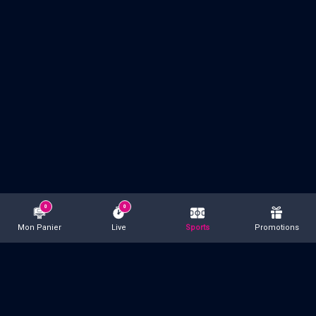
0
0
Mon Panier
Live
Sports
Promotions