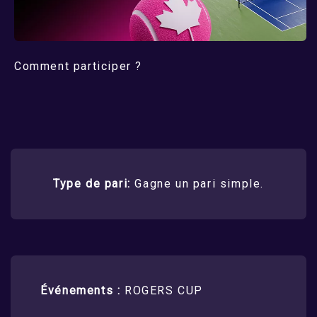
Comment participer ?
Type de pari:
Gagne un pari simple.
Événements :
ROGERS CUP