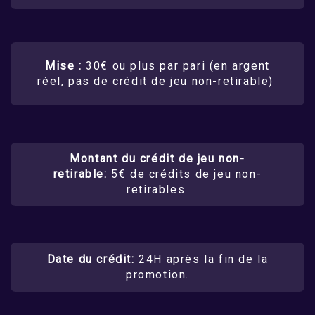
Mise :
30€ ou plus par pari (en argent
réel, pas de crédit de jeu non-retirable)
Montant du crédit de jeu non-
retirable:
5€ de crédits de jeu non-
retirables.
Date du crédit:
24H après la fin de la
promotion.