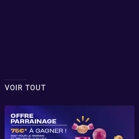
VOIR TOUT