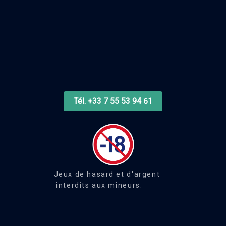
Tél. +33 7 55 53 94 61
Jeux de hasard et d'argent
interdits aux mineurs.