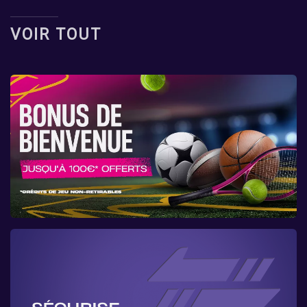
VOIR TOUT