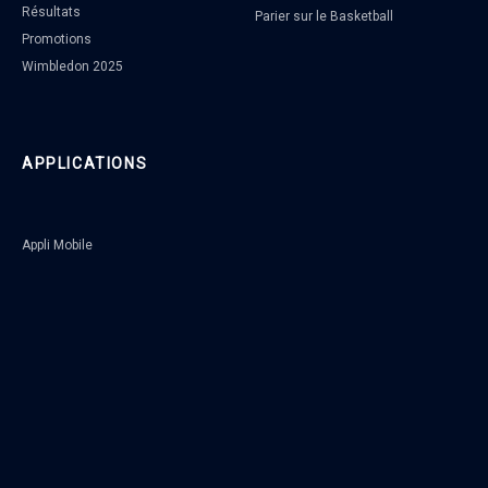
Résultats
Parier sur le Basketball
Promotions
Wimbledon 2025
APPLICATIONS
Appli Mobile