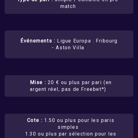
match
Événements :
Ligue Europa : Fribourg
- Aston Villa
Mise :
20 € ou plus par pari (en
argent réel, pas de Freebet*)
Cote :
1.50 ou plus pour les paris
simples
1.30 ou plus par sélection pour les