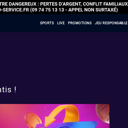
SPORTS
LIVE
PROMOTIONS
JEU RESPONSABLE
ntis !