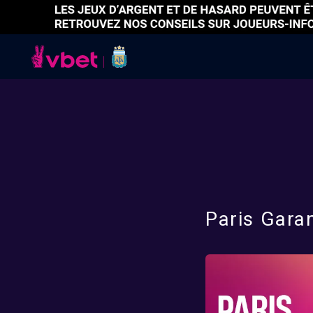
Paris Gara