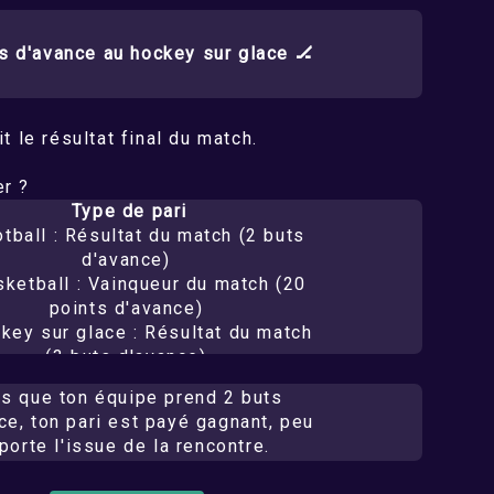
s d'avance au hockey sur glace 🏒
t le résultat final du match.
r ?
Type de pari
tball : Résultat du match (2 buts
d'avance)
sketball : Vainqueur du match (20
points d'avance)
key sur glace : Résultat du match
(3 buts d'avance)
 que ton équipe prend 2 buts
ce, ton pari est payé gagnant, peu
porte l'issue de la rencontre.