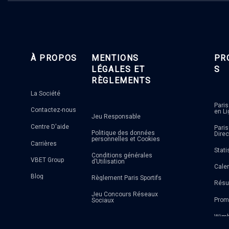
À PROPOS
MENTIONS
PR
LÉGALES ET
S
RÈGLEMENTS
La Société
Paris
Contactez-nous
en Li
Jeu Responsable
Centre D'aide
Paris
Politique des données
Direc
personnelles et Cookies
Carrières
Stati
Conditions générales
VBET Group
d’Utilisation
Calen
Blog
Règlement Paris Sportifs
Résu
Jeu Concours Réseaux
Prom
Sociaux
Wimb
2025