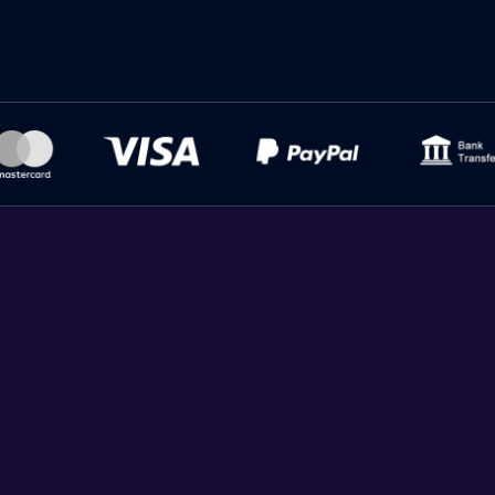
Cette demande est formée auprès de l'Autorité nationale des je
t de paris en ligne exploités par les opérateurs de jeux agréés e
rnes de jeux accessibles avec un compte joueur exploitées par le
n. Cette interdiction est prononcée pour une durée qui ne peut ê
rd avec de l'argent réel. Veuillez jouer de manière responsable
ière de dépendance au jeu, veuillez communiquer avec joueurs-in