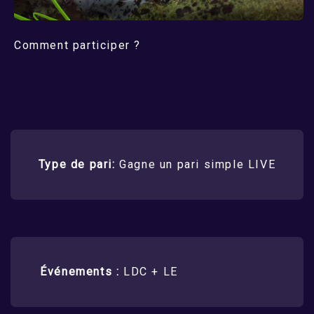
Comment participer ?
Type de pari:
Gagne un pari simple LIVE
Événements :
LDC + LE