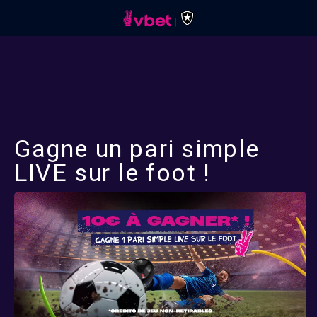
Gagne un pari simple
LIVE sur le foot !