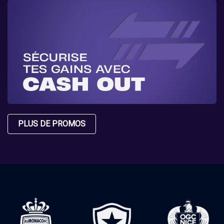
PLUS DE PROMOS