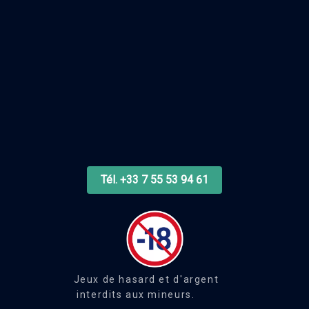
Tél. +33 7 55 53 94 61
Jeux de hasard et d'argent
interdits aux mineurs.