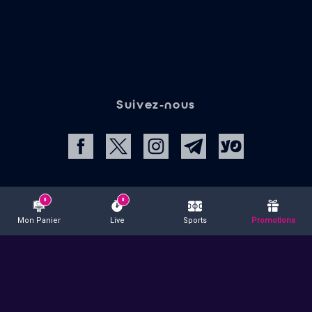
Suivez-nous
0
0
Mon Panier
Live
Sports
Promotions