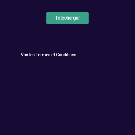
Télécharger
Voir les Termes et Conditions