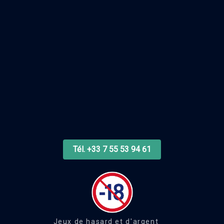
Tél. +33 7 55 53 94 61
Jeux de hasard et d'argent