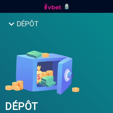
DÉPÔT
DÉPÔT