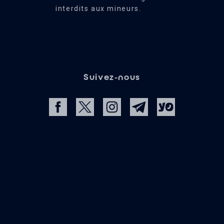
interdits aux mineurs.
Suivez-nous