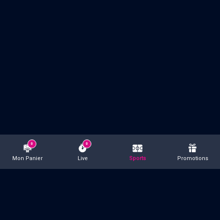
0
0
Mon Panier
Live
Sports
Promotions