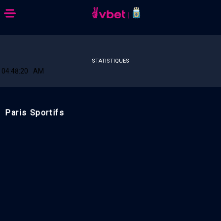
STATISTIQUES
04:48:20
AM
Paris Sportifs